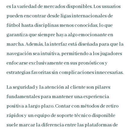
es la variedad de mercados disponibles. Los usuarios
pueden encontrar desde ligas internacionales de
fútbol hasta disciplinas menos conocidas, lo que
garantiza que siempre haya algo emocionante en
marcha. Además, la interfaz está diseñada para que la
navegación sea intuitiva, permitiendo a los jugadores
enfocarse exclusivamente en sus pronósticos y
estrategias favoritas sin complicaciones innecesarias.
La seguridad y la atención al cliente son pilares
fundamentales para mantener una experiencia
positiva a largo plazo. Contar con métodos de retiro
rápidos y un equipo de soporte técnico disponible
suele marcar la diferencia entre las plataformas de