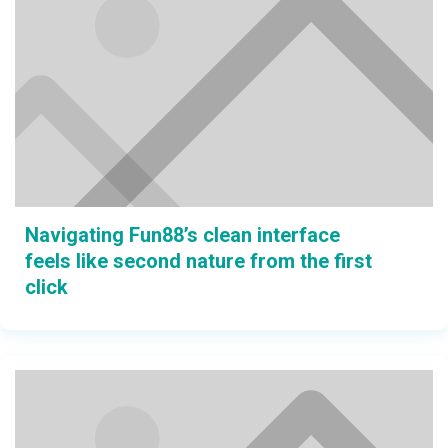
Navigating Fun88’s clean interface
feels like second nature from the first
click