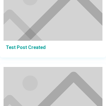
Test Post Created