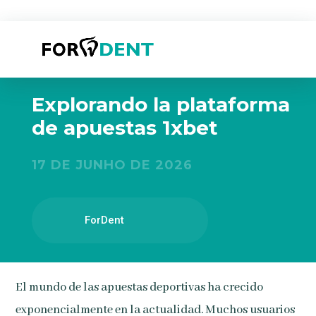
Explorando la plataforma
de apuestas 1xbet
17 DE JUNHO DE 2026
ForDent
El mundo de las apuestas deportivas ha crecido
exponencialmente en la actualidad. Muchos usuarios