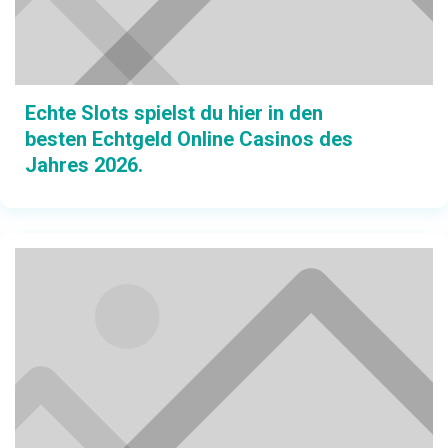
Echte Slots spielst du hier in den
besten Echtgeld Online Casinos des
Jahres 2026.