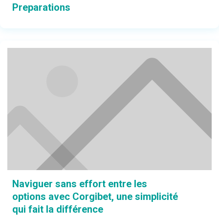
Preparations
Naviguer sans effort entre les
options avec Corgibet, une simplicité
qui fait la différence