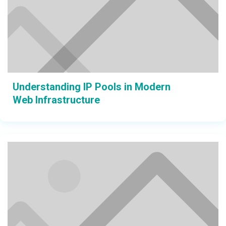
Understanding IP Pools in Modern
Web Infrastructure