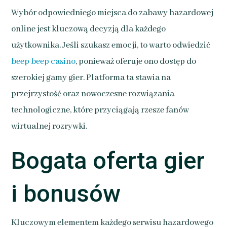
Wybór odpowiedniego miejsca do zabawy hazardowej
online jest kluczową decyzją dla każdego
użytkownika. Jeśli szukasz emocji, to warto odwiedzić
beep beep casino
, ponieważ oferuje ono dostęp do
szerokiej gamy gier. Platforma ta stawia na
przejrzystość oraz nowoczesne rozwiązania
technologiczne, które przyciągają rzesze fanów
wirtualnej rozrywki.
Bogata oferta gier
i bonusów
Kluczowym elementem każdego serwisu hazardowego