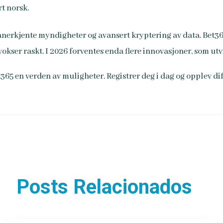
rt norsk.
a anerkjente myndigheter og avansert kryptering av data. Bet3
 vokser raskt. I 2026 forventes enda flere innovasjoner, som ut
365 en verden av muligheter. Registrer deg i dag og opplev di
Posts Relacionados