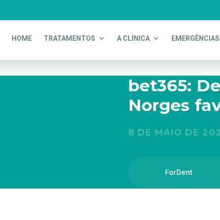
HOME
TRATAMENTOS
A CLÍNICA
EMERGÊNCIAS
bet365: De
Norges fav
8 DE MAIO DE 20
ForDent