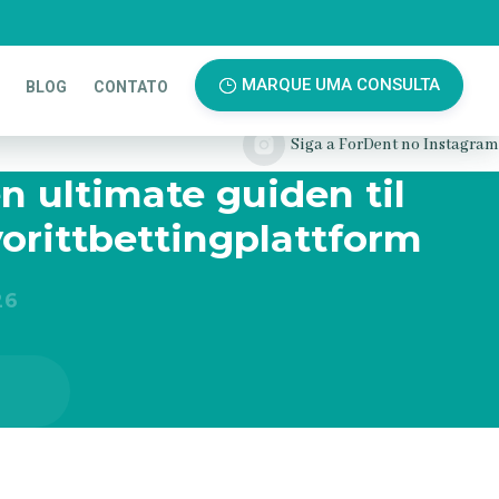
MARQUE UMA CONSULTA
BLOG
CONTATO
n ultimate guiden til
orittbettingplattform
26