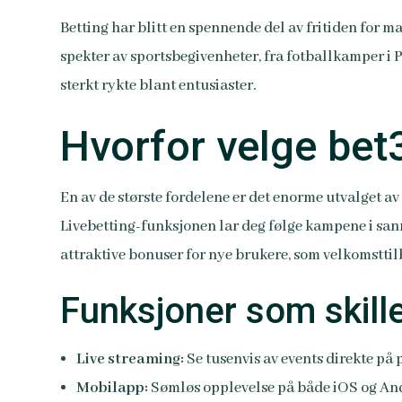
Betting har blitt en spennende del av fritiden for
spekter av sportsbegivenheter, fra fotballkamper i P
sterkt rykte blant entusiaster.
Hvorfor velge bet
En av de største fordelene er det enorme utvalget av
Livebetting-funksjonen lar deg følge kampene i sann
attraktive bonuser for nye brukere, som velkomstti
Funksjoner som skille
Live streaming:
Se tusenvis av events direkte på
Mobilapp:
Sømløs opplevelse på både iOS og Andr