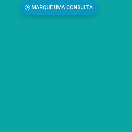
MARQUE UMA CONSULTA