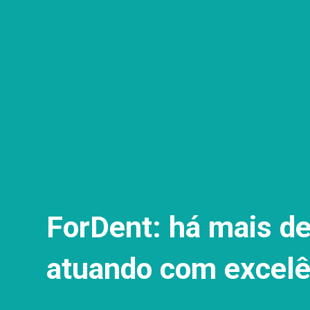
ForDent: há mais d
atuando com excelê