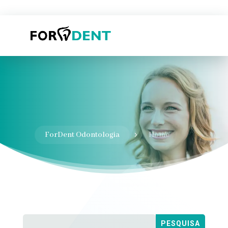
ForDent Odontologia
Home
5