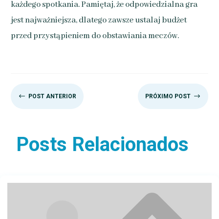
każdego spotkania. Pamiętaj, że odpowiedzialna gra
jest najważniejsza, dlatego zawsze ustalaj budżet
przed przystąpieniem do obstawiania meczów.
#
$
POST ANTERIOR
PRÓXIMO POST
Posts Relacionados