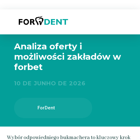
Analiza oferty i
możliwości zakładów w
forbet
10 DE JUNHO DE 2026
ForDent
Wybór odpowiedniego bukmachera to kluczowy krok