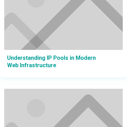
Understanding IP Pools in Modern
Web Infrastructure