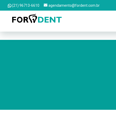
(21) 96713-6610
agendamento@fordent.com.br