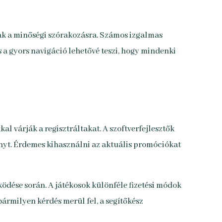
ak a minőségi szórakozásra. Számos izgalmas
és a gyors navigáció lehetővé teszi, hogy mindenki
l várják a regisztráltakat. A szoftverfejlesztők
nyt. Érdemes kihasználni az aktuális promóciókat
ödése során. A játékosok különféle fizetési módok
ármilyen kérdés merül fel, a segítőkész