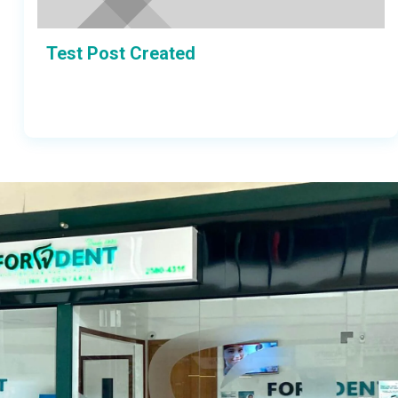
Test Post Created