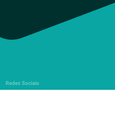
Redes Sociais