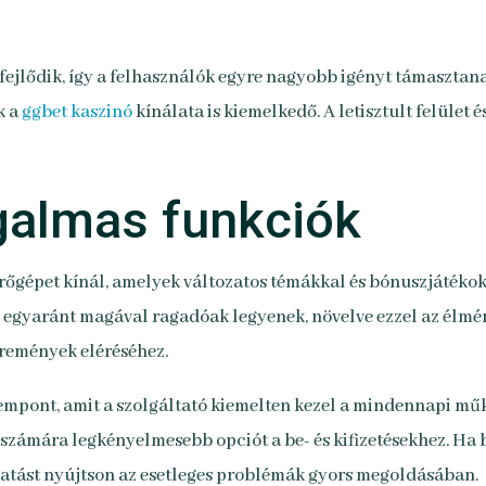
fejlődik, így a felhasználók egyre nagyobb igényt támasztan
k a
ggbet kaszinó
kínálata is kiemelkedő. A letisztult felület 
galmas funkciók
őgépet kínál, amelyek változatos témákkal és bónuszjátékokka
k egyaránt magával ragadóak legyenek, növelve ezzel az élmé
yeremények eléréséhez.
empont, amit a szolgáltató kiemelten kezel a mindennapi műk
számára legkényelmesebb opciót a be- és kifizetésekhez. Ha b
atást nyújtson az esetleges problémák gyors megoldásában.