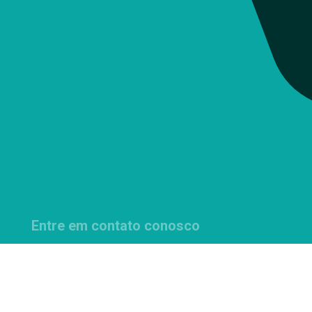
Entre em contato conosco
(21) 2580-4316
(21) 2509-7009