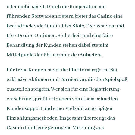
oder mobil spielt. Durch die Kooperation mit
führenden Softwareanbietern bietet das Casino eine
beeindruckende Qualität bei Slots, Tischspielen und
Live-Dealer-Optionen. Sicherheit und eine faire
Behandlung der Kunden stehen dabei stets im
Mittelpunkt der Philosophie des Anbieters.
Für treue Kunden bietet die Plattform regelmäßig
exklusive Aktionen und Turniere an, die den Spielspaß
zusätzlich steigern. Wer sich für eine Registrierung
entscheidet, profitiert zudem von einem schnellen
Kundensupport und einer Vielzahl an gängigen
Einzahlungsmethoden. Insgesamt überzeugt das
Casino durch eine gelungene Mischung aus