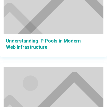
Understanding IP Pools in Modern
Web Infrastructure