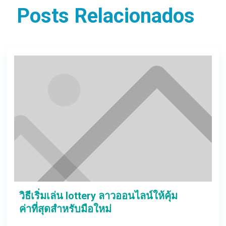
Posts Relacionados
วิธีเริ่มเล่น lottery ลาวออนไลน์ให้คุ้ม
ค่าที่สุดสำหรับมือใหม่