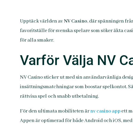
Upptäck världen av
NV Casino
, där spänningen frå
favoritställe för svenska spelare som söker äkta ca
för alla smaker.
Varför Välja NV C
NV Casino sticker ut med sin användarvänliga desig
insättningsmatchningar som boostar spelkontot. Säk
rättvisa spel och snabb utbetalning.
För den ultimata mobiliteten är
nv casino app
ett m
Appen är optimerad för både Android och iOS, med 