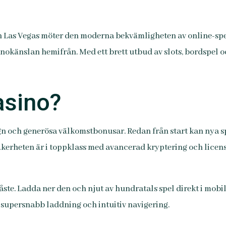
n Las Vegas möter den moderna bekvämligheten av online-spel
sinokänslan hemifrån. Med ett brett utbud av slots, bordspel 
asino?
n och generösa välkomstbonusar. Redan från start kan nya sp
erheten är i toppklass med avancerad kryptering och licensi
åste. Ladda ner den och njut av hundratals spel direkt i mobi
supersnabb laddning och intuitiv navigering.