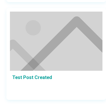
Test Post Created