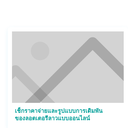
เช็กราคาจ่ายและรูปแบบการเดิมพัน
ของลอตเตอรีลาวแบบออนไลน์