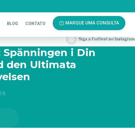
MARQUE UMA CONSULTA
BLOG
CONTATO
 Spänningen i Din
d den Ultimata
velsen
26