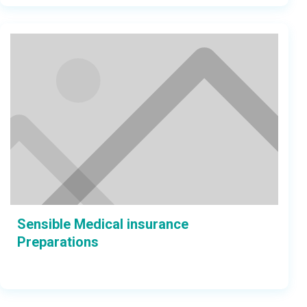
Sensible Medical insurance
Preparations