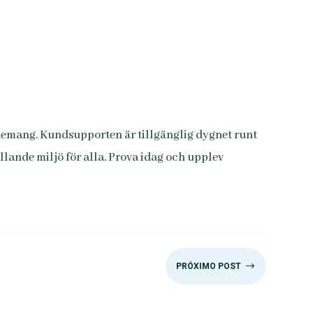
nemang. Kundsupporten är tillgänglig dygnet runt
ållande miljö för alla. Prova idag och upplev
$
PRÓXIMO POST