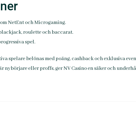
oner
r som NetEnt och Microgaming.
 blackjack, roulette och baccarat.
progressiva spel.
ktiva spelare belönas med poäng, cashback och exklusiva eve
 är nybörjare eller proffs, ger NV Casino en säker och underh