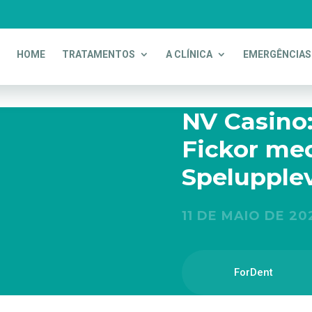
HOME
TRATAMENTOS
A CLÍNICA
EMERGÊNCIAS
NV Casino:
Fickor me
Spelupple
11 DE MAIO DE 20
ForDent