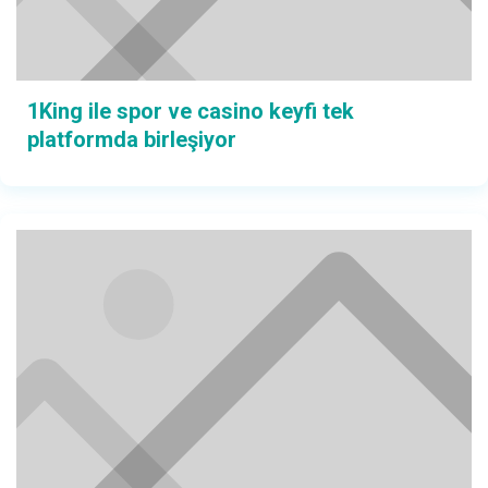
1King ile spor ve casino keyfi tek
platformda birleşiyor