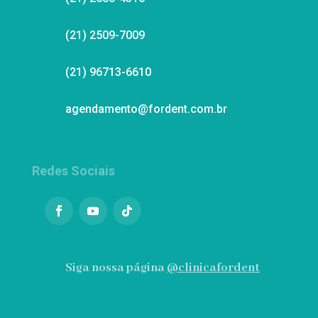
(21) 2509-7009
(21) 96713-6610
agendamento@fordent.com.br
Redes Sociais
Siga nossa página
@clinicafordent