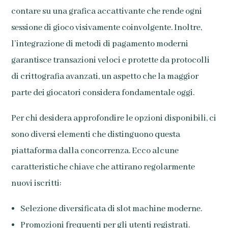
contare su una grafica accattivante che rende ogni
sessione di gioco visivamente coinvolgente. Inoltre,
l’integrazione di metodi di pagamento moderni
garantisce transazioni veloci e protette da protocolli
di crittografia avanzati, un aspetto che la maggior
parte dei giocatori considera fondamentale oggi.
Per chi desidera approfondire le opzioni disponibili, ci
sono diversi elementi che distinguono questa
piattaforma dalla concorrenza. Ecco alcune
caratteristiche chiave che attirano regolarmente
nuovi iscritti:
Selezione diversificata di slot machine moderne.
Promozioni frequenti per gli utenti registrati.