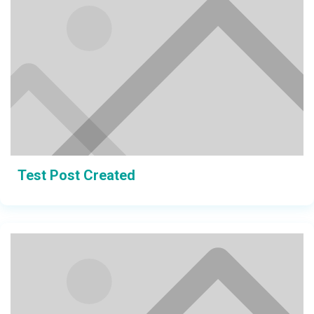
Test Post Created