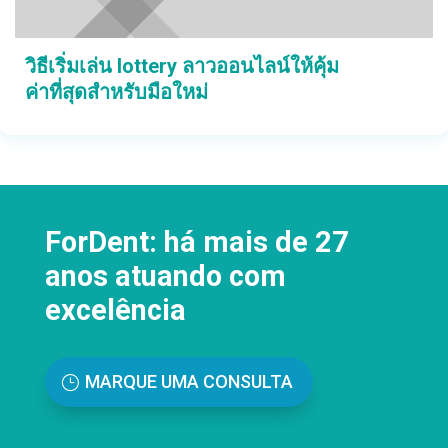
วิธีเริ่มเล่น lottery ลาวออนไลน์ให้คุ้ม
ค่าที่สุดสำหรับมือใหม่
ForDent: há mais de 27
anos atuando com
excelência
MARQUE UMA CONSULTA