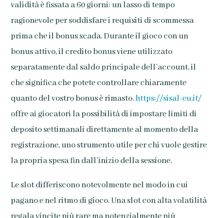
validità è fissata a 60 giorni: un lasso di tempo
ragionevole per soddisfare i requisiti di scommessa
prima che il bonus scada. Durante il gioco con un
bonus attivo, il credito bonus viene utilizzato
separatamente dal saldo principale dell’account, il
che significa che potete controllare chiaramente
quanto del vostro bonus è rimasto.
https://sisal-eu.it/
offre ai giocatori la possibilità di impostare limiti di
deposito settimanali direttamente al momento della
registrazione, uno strumento utile per chi vuole gestire
la propria spesa fin dall’inizio della sessione.
Le slot differiscono notevolmente nel modo in cui
pagano e nel ritmo di gioco. Una slot con alta volatilità
regala vincite più rare ma potenzialmente più