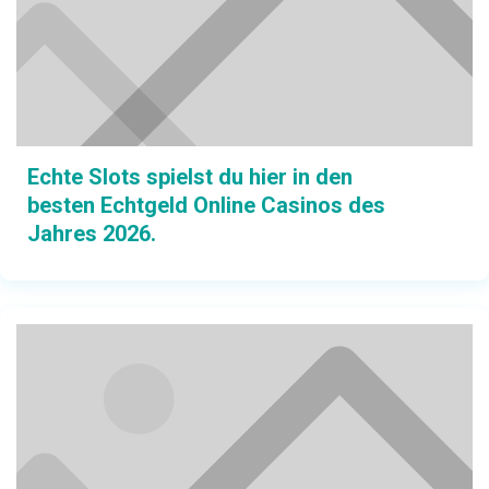
Echte Slots spielst du hier in den
besten Echtgeld Online Casinos des
Jahres 2026.