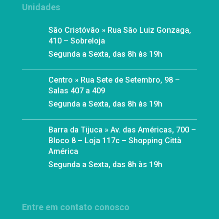
Unidades
São Cristóvão » Rua São Luiz Gonzaga,
410 – Sobreloja
Segunda a Sexta, das 8h às 19h
Centro » Rua Sete de Setembro, 98 –
Salas 407 a 409
Segunda a Sexta, das 8h às 19h
Barra da Tijuca » Av. das Américas, 700 –
Bloco 8 – Loja 117c – Shopping Città
América
Segunda a Sexta, das 8h às 19h
Entre em contato conosco