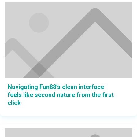
Navigating Fun88’s clean interface
feels like second nature from the first
click