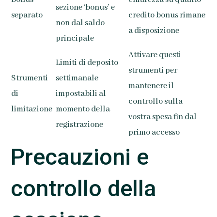
sezione ‘bonus’ e
separato
credito bonus rimane
non dal saldo
a disposizione
principale
Attivare questi
Limiti di deposito
strumenti per
Strumenti
settimanale
mantenere il
di
impostabili al
controllo sulla
limitazione
momento della
vostra spesa fin dal
registrazione
primo accesso
Precauzioni e
controllo della