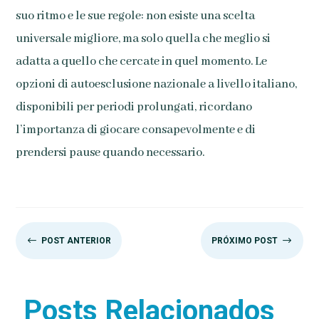
suo ritmo e le sue regole: non esiste una scelta
universale migliore, ma solo quella che meglio si
adatta a quello che cercate in quel momento. Le
opzioni di autoesclusione nazionale a livello italiano,
disponibili per periodi prolungati, ricordano
l’importanza di giocare consapevolmente e di
prendersi pause quando necessario.
#
$
POST ANTERIOR
PRÓXIMO POST
Posts Relacionados