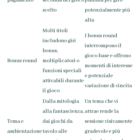
pagamento
seconda del gioco
puntata per giro
scelto
potenzialmente più
alta
Molti titoli
I bonus round
includono giri
interrompono il
bonus,
gioco base e offrono
Bonus round
moltiplicatori o
momenti di interesse
funzioni speciali
e potenziale
attivabili durante
variazione di vincita
il gioco
Dalla mitologia
Un tema che vi
alla fantascienza,
attrae rende la
Tema e
dai giochi da
sessione visivamente
ambientazione
tavolo alle
gradevole e più