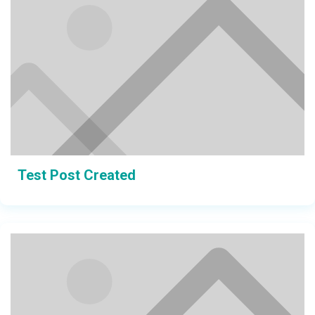
Test Post Created