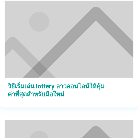
วิธีเริ่มเล่น lottery ลาวออนไลน์ให้คุ้ม
ค่าที่สุดสำหรับมือใหม่