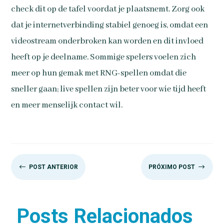
check dit op de tafel voordat je plaatsnemt. Zorg ook
dat je internetverbinding stabiel genoeg is, omdat een
videostream onderbroken kan worden en dit invloed
heeft op je deelname. Sommige spelers voelen zich
meer op hun gemak met RNG-spellen omdat die
sneller gaan; live spellen zijn beter voor wie tijd heeft
en meer menselijk contact wil.
#
$
POST ANTERIOR
PRÓXIMO POST
Posts Relacionados