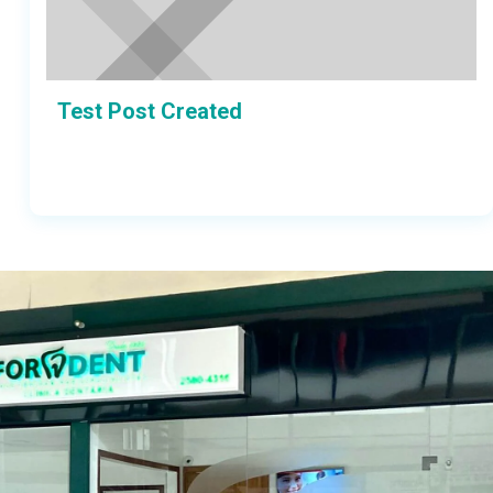
Test Post Created