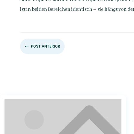
ist in beiden Bereichen identisch – sie hängt von
#
POST ANTERIOR