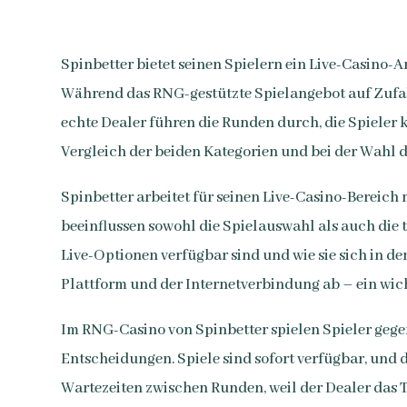
Spinbetter bietet seinen Spielern ein Live-Casino
Während das RNG-gestützte Spielangebot auf Zufall
echte Dealer führen die Runden durch, die Spieler
Vergleich der beiden Kategorien und bei der Wahl d
Spinbetter arbeitet für seinen Live-Casino-Bereic
beeinflussen sowohl die Spielauswahl als auch die
Live-Optionen verfügbar sind und wie sie sich in d
Plattform und der Internetverbindung ab – ein wic
Im RNG-Casino von Spinbetter spielen Spieler gege
Entscheidungen. Spiele sind sofort verfügbar, und d
Wartezeiten zwischen Runden, weil der Dealer das 