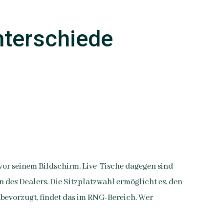
nterschiede
n vor seinem Bildschirm. Live-Tische dagegen sind
 des Dealers. Die Sitzplatzwahl ermöglicht es, den
 bevorzugt, findet das im RNG-Bereich. Wer