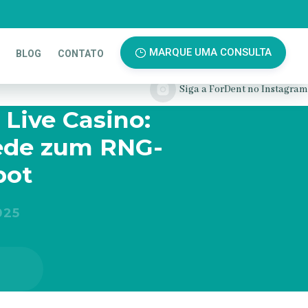
MARQUE UMA CONSULTA
BLOG
CONTATO
 Live Casino:
ede zum RNG-
bot
025