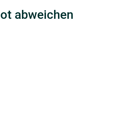
bot abweichen