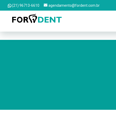
(21) 96713-6610
agendamento@fordent.com.br