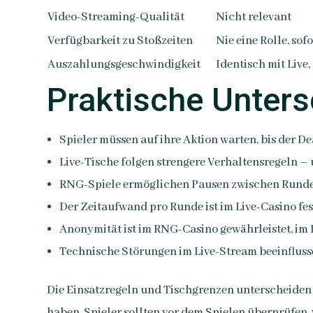
Video-Streaming-Qualität
Nicht relevant
Verfügbarkeit zu Stoßzeiten
Nie eine Rolle, sof
Auszahlungsgeschwindigkeit
Identisch mit Live
Praktische Unters
Spieler müssen auf ihre Aktion warten, bis der De
Live-Tische folgen strengere Verhaltensregeln 
RNG-Spiele ermöglichen Pausen zwischen Runden
Der Zeitaufwand pro Runde ist im Live-Casino fe
Anonymität ist im RNG-Casino gewährleistet, im 
Technische Störungen im Live-Stream beeinfluss
Die Einsatzregeln und Tischgrenzen unterscheiden si
haben. Spieler sollten vor dem Spielen überprüfen