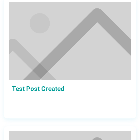
Test Post Created