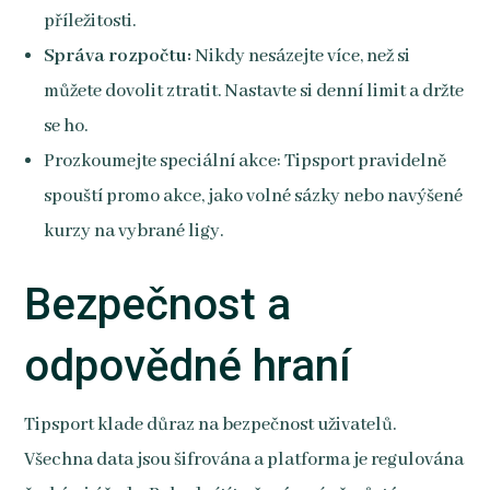
příležitosti.
Správa rozpočtu:
Nikdy nesázejte více, než si
můžete dovolit ztratit. Nastavte si denní limit a držte
se ho.
Prozkoumejte speciální akce: Tipsport pravidelně
spouští promo akce, jako volné sázky nebo navýšené
kurzy na vybrané ligy.
Bezpečnost a
odpovědné hraní
Tipsport klade důraz na bezpečnost uživatelů.
Všechna data jsou šifrována a platforma je regulována