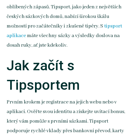
oblíbených zápasů. Tipsport, jako jeden z největších
českých sázkových domů, nabízí širokou škálu
možností pro začátečníky i zkušené tipéry. S
tipsport
aplikace
máte všechny sázky a výsledky doslova na
dosah ruky, ať jste kdekoliv.
Jak začít s
Tipsportem
Prvním krokem je registrace na jejich webu nebo v
aplikaci. Ověřte svou identitu a získejte uvítací bonus,
který vám pomůže s prvními sázkami. Tipsport
podporuje rychlé vklady přes bankovní převod, karty