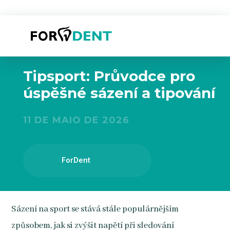
Tipsport: Průvodce pro
úspěšné sázení a tipování
11 DE MAIO DE 2026
ForDent
Sázení na sport se stává stále populárnějším
způsobem, jak si zvýšit napětí při sledování