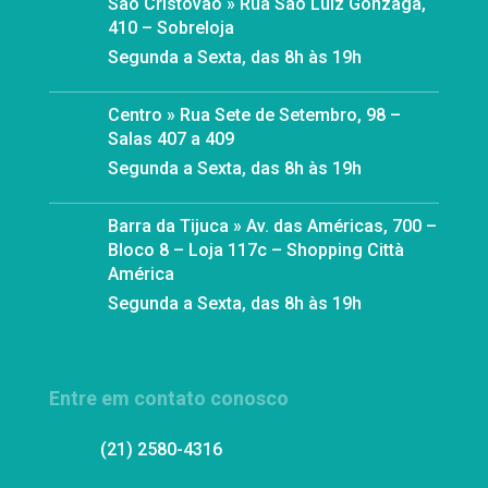
São Cristóvão » Rua São Luiz Gonzaga,
410 – Sobreloja
Segunda a Sexta, das 8h às 19h
Centro » Rua Sete de Setembro, 98 –
Salas 407 a 409
Segunda a Sexta, das 8h às 19h
Barra da Tijuca » Av. das Américas, 700 –
Bloco 8 – Loja 117c – Shopping Città
América
Segunda a Sexta, das 8h às 19h
Entre em contato conosco
(21) 2580-4316