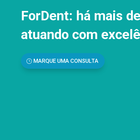
ForDent: há mais d
atuando com excelê
MARQUE UMA CONSULTA