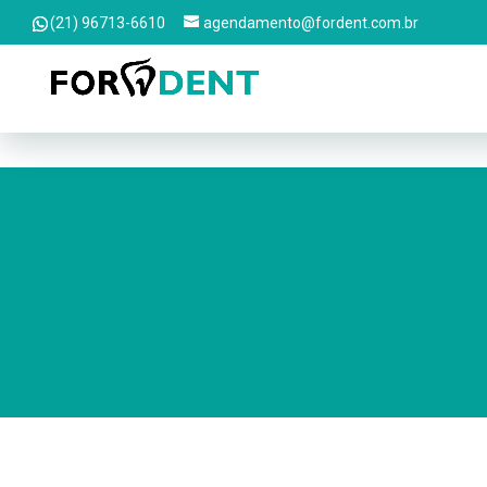
(21) 96713-6610
agendamento@fordent.com.br