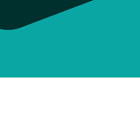
Redes Sociais
Siga nossa página
@clinicafordent