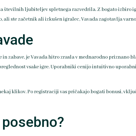
rca številnih ljubiteljev spletnega razvedrila. Z bogato izbiro 
 ali ste začetnik ali izkušen igralec, Vavada zagotavlja varno
avade
je in zabave, je Vavada hitro zrasla v mednarodno priznano 
preglednost vsake igre. Uporabniki cenijo intuitivno uporabni
e nekaj klikov. Po registraciji vas pričakajo bogati bonusi, vk
o posebno?