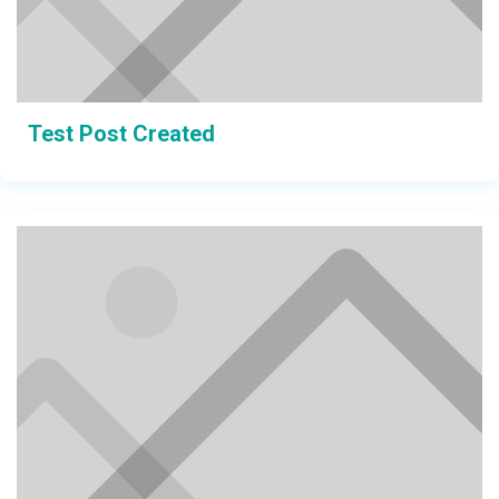
Test Post Created