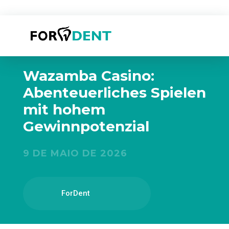
Wazamba Casino:
Abenteuerliches Spielen
mit hohem
Gewinnpotenzial
9 DE MAIO DE 2026
ForDent