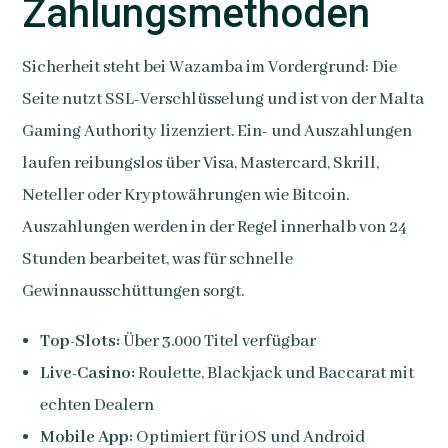
Zahlungsmethoden
Sicherheit steht bei Wazamba im Vordergrund: Die
Seite nutzt SSL-Verschlüsselung und ist von der Malta
Gaming Authority lizenziert. Ein- und Auszahlungen
laufen reibungslos über Visa, Mastercard, Skrill,
Neteller oder Kryptowährungen wie Bitcoin.
Auszahlungen werden in der Regel innerhalb von 24
Stunden bearbeitet, was für schnelle
Gewinnausschüttungen sorgt.
Top-Slots:
Über 3.000 Titel verfügbar
Live-Casino:
Roulette, Blackjack und Baccarat mit
echten Dealern
Mobile App:
Optimiert für iOS und Android