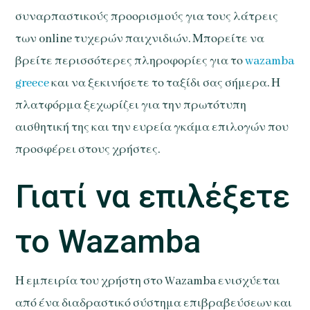
συναρπαστικούς προορισμούς για τους λάτρεις
των online τυχερών παιχνιδιών. Μπορείτε να
βρείτε περισσότερες πληροφορίες για το
wazamba
greece
και να ξεκινήσετε το ταξίδι σας σήμερα. Η
πλατφόρμα ξεχωρίζει για την πρωτότυπη
αισθητική της και την ευρεία γκάμα επιλογών που
προσφέρει στους χρήστες.
Γιατί να επιλέξετε
το Wazamba
Η εμπειρία του χρήστη στο Wazamba ενισχύεται
από ένα διαδραστικό σύστημα επιβραβεύσεων και