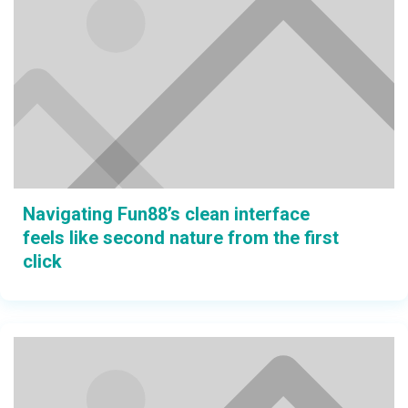
Navigating Fun88’s clean interface
feels like second nature from the first
click