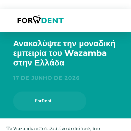
Ανακαλύψτε την μοναδική
εμπειρία του Wazamba
στην Ελλάδα
17 DE JUNHO DE 2026
ForDent
Το Wazamba αποτελεί έναν από τους πιο