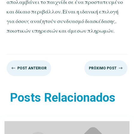
απολαμβάνει το παιχνίδι σε ένα προστατευμένο
και δίκαιο περιβάλλον. Είναι η ιδανική επιλογή
για όσους αναζητούν συνδυασμό διασκέδασης,
ποιοτικών υπηρεσιών και άμεσων πληρωμών.
#
$
POST ANTERIOR
PRÓXIMO POST
Posts Relacionados