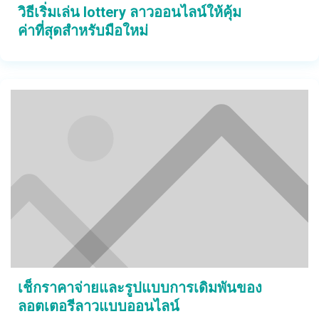
วิธีเริ่มเล่น lottery ลาวออนไลน์ให้คุ้ม
ค่าที่สุดสำหรับมือใหม่
เช็กราคาจ่ายและรูปแบบการเดิมพันของ
ลอตเตอรีลาวแบบออนไลน์