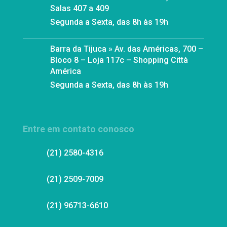
Salas 407 a 409
Segunda a Sexta, das 8h às 19h
Barra da Tijuca » Av. das Américas, 700 –
Bloco 8 – Loja 117c – Shopping Città
América
Segunda a Sexta, das 8h às 19h
Entre em contato conosco
(21) 2580-4316
(21) 2509-7009
(21) 96713-6610