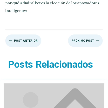
por qué Admiralbet es la elección de los apostadores
inteligentes.
#
$
POST ANTERIOR
PRÓXIMO POST
Posts Relacionados