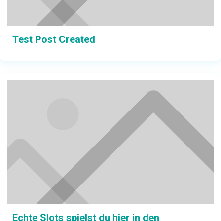
Test Post Created
Echte Slots spielst du hier in den