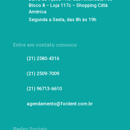
Bloco 8 – Loja 117c – Shopping Città
América
Segunda a Sexta, das 8h às 19h
Entre em contato conosco
(21) 2580-4316
(21) 2509-7009
(21) 96713-6610
agendamento@fordent.com.br
Redes Sociais