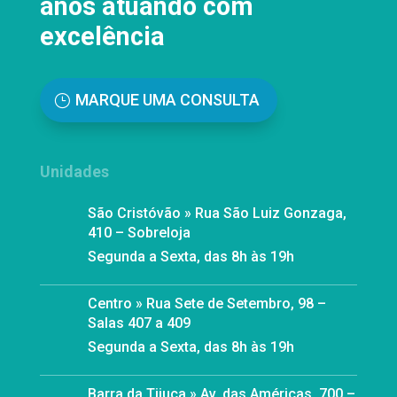
anos atuando com
excelência
MARQUE UMA CONSULTA
Unidades
São Cristóvão » Rua São Luiz Gonzaga,
410 – Sobreloja
Segunda a Sexta, das 8h às 19h
Centro » Rua Sete de Setembro, 98 –
Salas 407 a 409
Segunda a Sexta, das 8h às 19h
Barra da Tijuca » Av. das Américas, 700 –