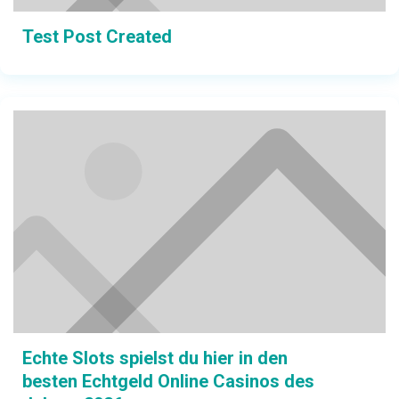
Test Post Created
Echte Slots spielst du hier in den
besten Echtgeld Online Casinos des