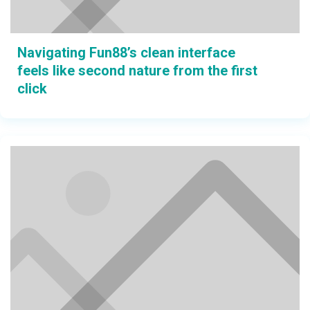
Navigating Fun88’s clean interface
feels like second nature from the first
click