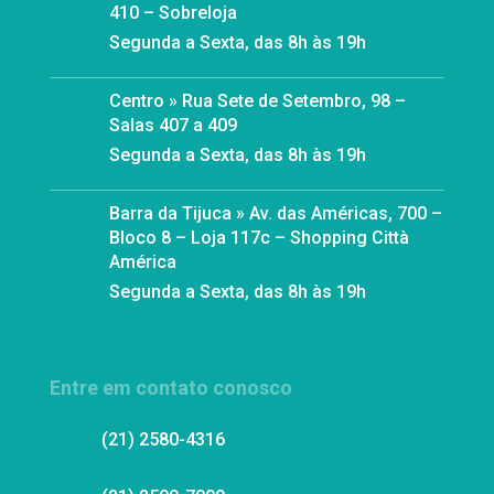
410 – Sobreloja
Segunda a Sexta, das 8h às 19h
Centro » Rua Sete de Setembro, 98 –
Salas 407 a 409
Segunda a Sexta, das 8h às 19h
Barra da Tijuca » Av. das Américas, 700 –
Bloco 8 – Loja 117c – Shopping Città
América
Segunda a Sexta, das 8h às 19h
Entre em contato conosco
(21) 2580-4316