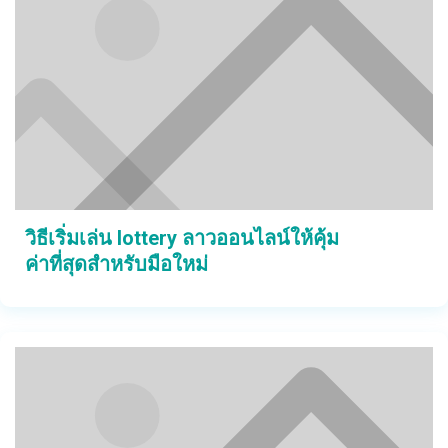
วิธีเริ่มเล่น lottery ลาวออนไลน์ให้คุ้ม
ค่าที่สุดสำหรับมือใหม่