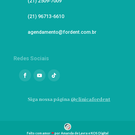
(21) 2509-7009
(21) 96713-6610
agendamento@fordent.com.br
Redes Sociais
Siga nossa página
@clinicafordent
Feito com amor
❤
por Amanda de Lavra e KOS Digital