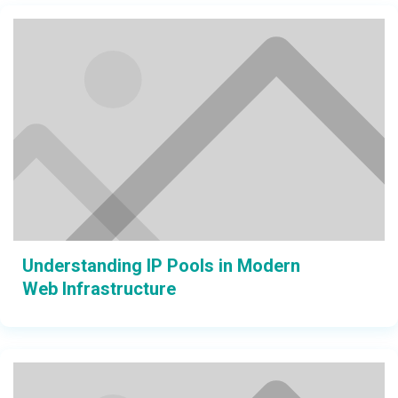
Understanding IP Pools in Modern
Web Infrastructure