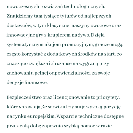
nowoczesnych rozwiązań technologicznych.
Znajdziemy tam tysiące tytułów od najlepszych
dostawców, w tym klasyczne maszyny owocowe oraz
innowacyjne gry z krupierem na żywo. Dzięki
systematycznym akcjom promocyjnym, gracze mogą
często korzystać z dodatkowych środków na start, co
znacząco zwiększa ich szanse na wygraną przy
zachowaniu pełnej odpowiedzialności za swoje
decyzje finansowe.
Bezpieczeństwo oraz licencjonowanie to priorytety,
które sprawiają, że serwis utrzymuje wysoką pozycję
na rynku europejskim. Wsparcie techniczne dostępne
przez całą dobę zapewnia szybką pomoc w razie