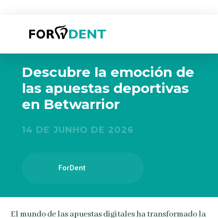
Descubre la emoción de
las apuestas deportivas
en Betwarrior
14 DE JUNHO DE 2026
ForDent
El mundo de las apuestas digitales ha transformado la