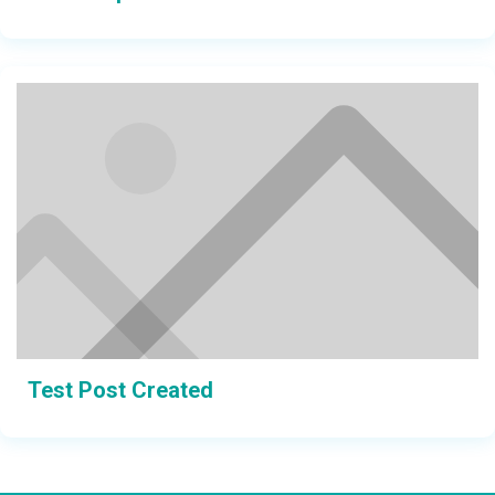
Test Post Created