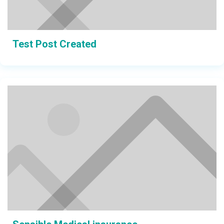
Test Post Created