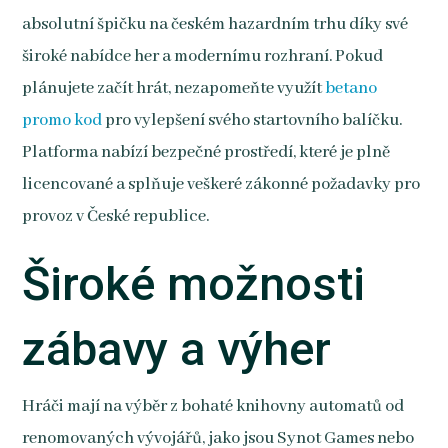
absolutní špičku na českém hazardním trhu díky své
široké nabídce her a modernímu rozhraní. Pokud
plánujete začít hrát, nezapomeňte využít
betano
promo kod
pro vylepšení svého startovního balíčku.
Platforma nabízí bezpečné prostředí, které je plně
licencované a splňuje veškeré zákonné požadavky pro
provoz v České republice.
Široké možnosti
zábavy a výher
Hráči mají na výběr z bohaté knihovny automatů od
renomovaných vývojářů, jako jsou Synot Games nebo