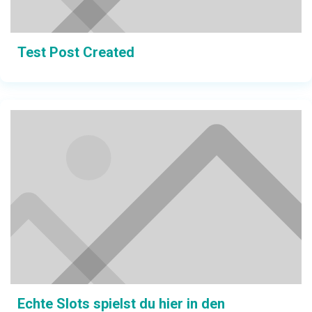
Test Post Created
Echte Slots spielst du hier in den