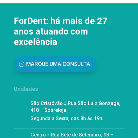
ForDent: há mais de 27
anos atuando com
excelência
MARQUE UMA CONSULTA
Unidades
São Cristóvão » Rua São Luiz Gonzaga,
410 – Sobreloja
Segunda a Sexta, das 8h às 19h
Centro » Rua Sete de Setembro, 98 –