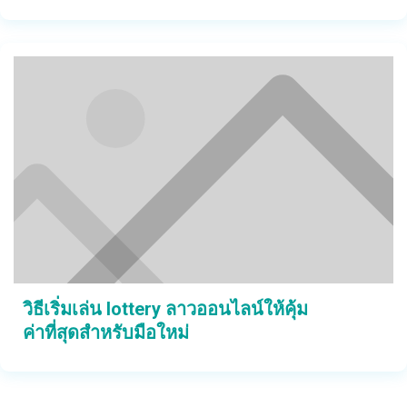
วิธีเริ่มเล่น lottery ลาวออนไลน์ให้คุ้ม
ค่าที่สุดสำหรับมือใหม่