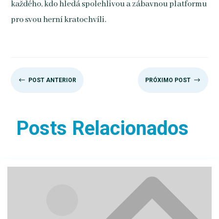
každého, kdo hledá spolehlivou a zábavnou platformu
pro svou herní kratochvíli.
#
$
POST ANTERIOR
PRÓXIMO POST
Posts Relacionados