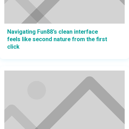
Navigating Fun88’s clean interface
feels like second nature from the first
click