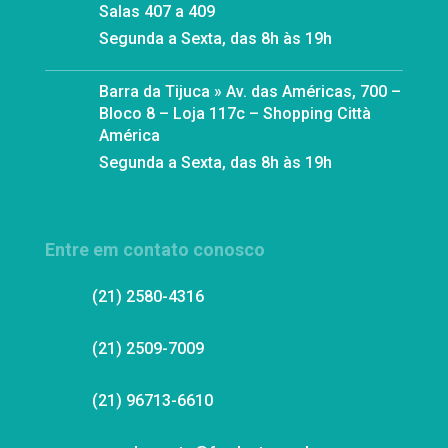
Salas 407 a 409
Segunda a Sexta, das 8h às 19h
Barra da Tijuca » Av. das Américas, 700 –
Bloco 8 – Loja 117c – Shopping Città
América
Segunda a Sexta, das 8h às 19h
Entre em contato conosco
(21) 2580-4316
(21) 2509-7009
(21) 96713-6610