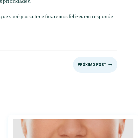
s prioridades.
ue você possa ter e ficaremos felizes em responder
$
PRÓXIMO POST