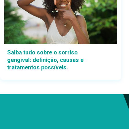
Saiba tudo sobre o sorriso
gengival: definição, causas e
tratamentos possíveis.