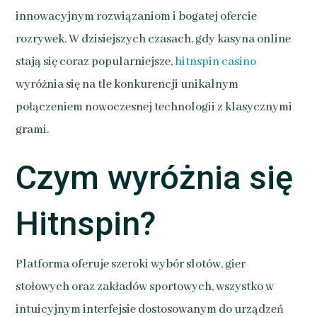
innowacyjnym rozwiązaniom i bogatej ofercie
rozrywek. W dzisiejszych czasach, gdy kasyna online
stają się coraz popularniejsze,
hitnspin casino
wyróżnia się na tle konkurencji unikalnym
połączeniem nowoczesnej technologii z klasycznymi
grami.
Czym wyróżnia się
Hitnspin?
Platforma oferuje szeroki wybór slotów, gier
stołowych oraz zakładów sportowych, wszystko w
intuicyjnym interfejsie dostosowanym do urządzeń