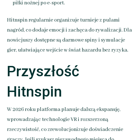
piłki nożnej po e-sport.
Hitnspin regularnie organizuje turnieje z pulami
nagród, co dodaje emocji i zachęca do rywalizacji. Dla
nowicjuszy dostępne są darmowe spiny i symulacje
gier, ułatwiające wejście w świat hazardu bez ryzyka.
Przyszłość
Hitnspin
W 2026 roku platforma planuje dalszą ekspansję,
wprowadzając technologie VR i rozszerzoną
rzeczywistość, co zrewolucjonizuje doświadczenie
graczy. Jeśli szukasz niezawodnego miejsca do