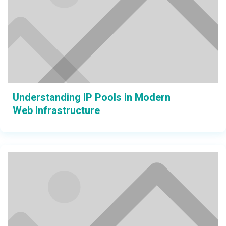
Understanding IP Pools in Modern
Web Infrastructure