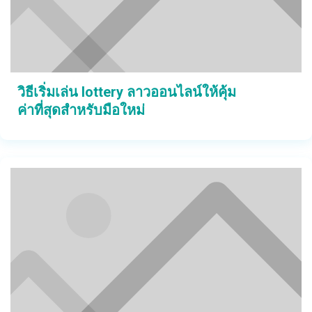
วิธีเริ่มเล่น lottery ลาวออนไลน์ให้คุ้ม
ค่าที่สุดสำหรับมือใหม่