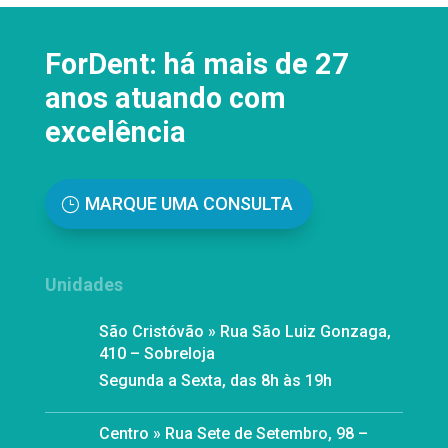
ForDent: há mais de 27
anos atuando com
excelência
MARQUE UMA CONSULTA
Unidades
São Cristóvão » Rua São Luiz Gonzaga,
410 – Sobreloja
Segunda a Sexta, das 8h às 19h
Centro » Rua Sete de Setembro, 98 –