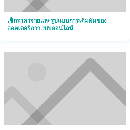
เช็กราคาจ่ายและรูปแบบการเดิมพันของ
ลอตเตอรีลาวแบบออนไลน์