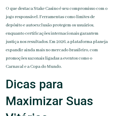
O que destaca Stake Casino é seu compromisso com o
jogo responsável. Ferramentas como limites de
depósito e autoexclusão protegem os usuários,
enquanto certificações internacionais garantem
justiça nos resultados. Em 2026, a plataforma planeja
expandir ainda mais no mercado brasileiro, com
promoções sazonais ligadas a eventos como o
Carnaval e a Copa do Mundo.
Dicas para
Maximizar Suas