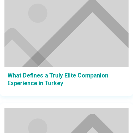
What Defines a Truly Elite Companion
Experience in Turkey