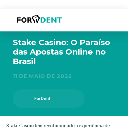
Stake Casino: O Paraíso
das Apostas Online no
Brasil
11 DE MAIO DE 2026
ForDent
Stake Casino tem revolucionado a experiência de