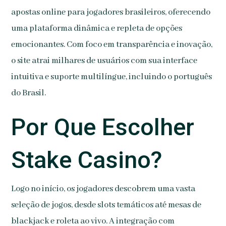
apostas online para jogadores brasileiros, oferecendo
uma plataforma dinâmica e repleta de opções
emocionantes. Com foco em transparência e inovação,
o site atrai milhares de usuários com sua interface
intuitiva e suporte multilíngue, incluindo o português
do Brasil.
Por Que Escolher
Stake Casino?
Logo no início, os jogadores descobrem uma vasta
seleção de jogos, desde slots temáticos até mesas de
blackjack e roleta ao vivo. A integração com