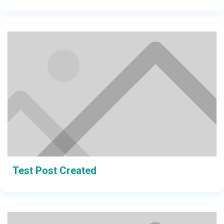
Test Post Created