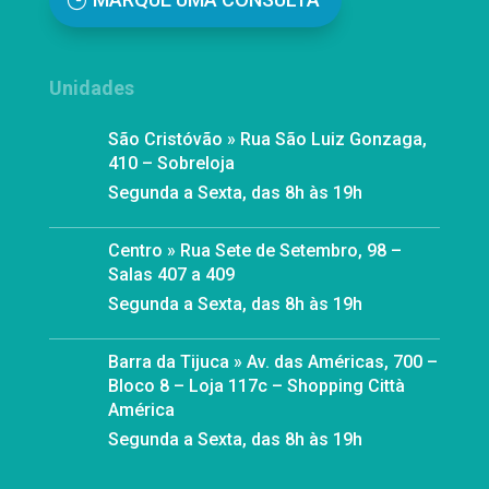
Unidades
São Cristóvão » Rua São Luiz Gonzaga,
410 – Sobreloja
Segunda a Sexta, das 8h às 19h
Centro » Rua Sete de Setembro, 98 –
Salas 407 a 409
Segunda a Sexta, das 8h às 19h
Barra da Tijuca » Av. das Américas, 700 –
Bloco 8 – Loja 117c – Shopping Città
América
Segunda a Sexta, das 8h às 19h