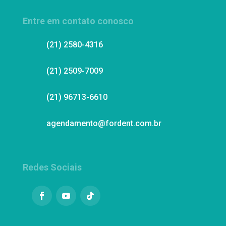
Entre em contato conosco
(21) 2580-4316
(21) 2509-7009
(21) 96713-6610
agendamento@fordent.com.br
Redes Sociais