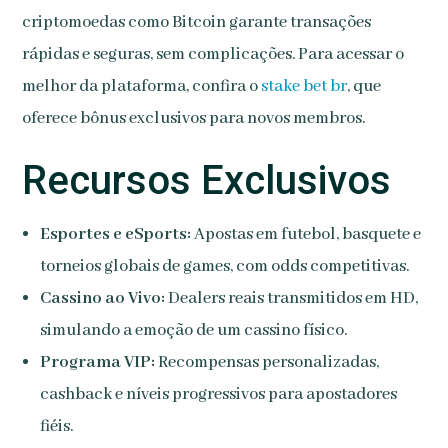
criptomoedas como Bitcoin garante transações
rápidas e seguras, sem complicações. Para acessar o
melhor da plataforma, confira o
stake bet br
, que
oferece bônus exclusivos para novos membros.
Recursos Exclusivos
Esportes e eSports:
Apostas em futebol, basquete e
torneios globais de games, com odds competitivas.
Cassino ao Vivo:
Dealers reais transmitidos em HD,
simulando a emoção de um cassino físico.
Programa VIP:
Recompensas personalizadas,
cashback e níveis progressivos para apostadores
fiéis.