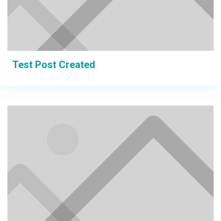
Test Post Created