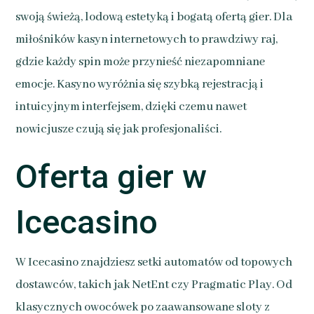
swoją świeżą, lodową estetyką i bogatą ofertą gier. Dla
miłośników kasyn internetowych to prawdziwy raj,
gdzie każdy spin może przynieść niezapomniane
emocje. Kasyno wyróżnia się szybką rejestracją i
intuicyjnym interfejsem, dzięki czemu nawet
nowicjusze czują się jak profesjonaliści.
Oferta gier w
Icecasino
W Icecasino znajdziesz setki automatów od topowych
dostawców, takich jak NetEnt czy Pragmatic Play. Od
klasycznych owocówek po zaawansowane sloty z