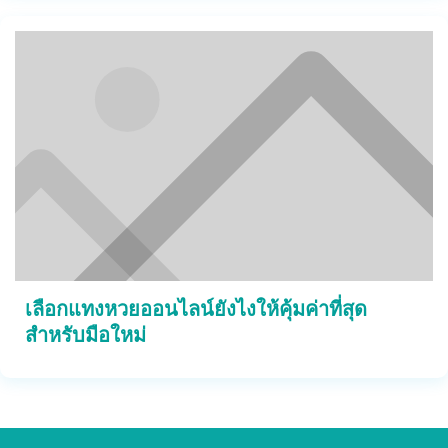
เลือกแทงหวยออนไลน์ยังไงให้คุ้มค่าที่สุด
สำหรับมือใหม่