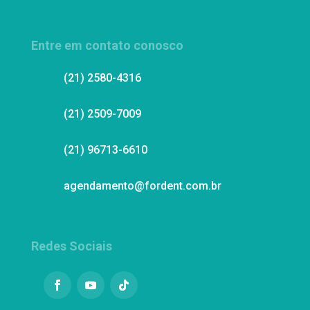
Entre em contato conosco
(21) 2580-4316
(21) 2509-7009
(21) 96713-6610
agendamento@fordent.com.br
Redes Sociais