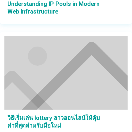
Understanding IP Pools in Modern
Web Infrastructure
วิธีเริ่มเล่น lottery ลาวออนไลน์ให้คุ้ม
ค่าที่สุดสำหรับมือใหม่