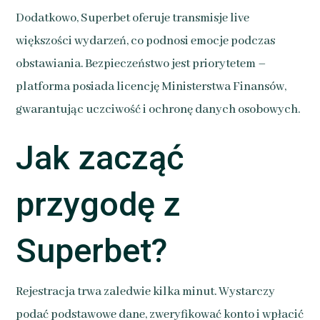
Dodatkowo, Superbet oferuje transmisje live
większości wydarzeń, co podnosi emocje podczas
obstawiania. Bezpieczeństwo jest priorytetem –
platforma posiada licencję Ministerstwa Finansów,
gwarantując uczciwość i ochronę danych osobowych.
Jak zacząć
przygodę z
Superbet?
Rejestracja trwa zaledwie kilka minut. Wystarczy
podać podstawowe dane, zweryfikować konto i wpłacić