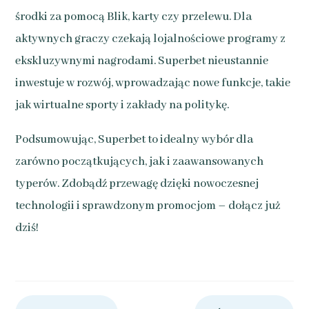
środki za pomocą Blik, karty czy przelewu. Dla
aktywnych graczy czekają lojalnościowe programy z
ekskluzywnymi nagrodami. Superbet nieustannie
inwestuje w rozwój, wprowadzając nowe funkcje, takie
jak wirtualne sporty i zakłady na politykę.
Podsumowując, Superbet to idealny wybór dla
zarówno początkujących, jak i zaawansowanych
typerów. Zdobądź przewagę dzięki nowoczesnej
technologii i sprawdzonym promocjom – dołącz już
dziś!