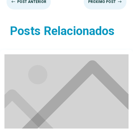
#
$
POST ANTERIOR
PRÓXIMO POST
Posts Relacionados