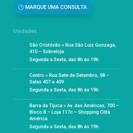
MARQUE UMA CONSULTA
Unidades
São Cristóvão » Rua São Luiz Gonzaga,
410 – Sobreloja
Segunda a Sexta, das 8h às 19h
Centro » Rua Sete de Setembro, 98 –
Salas 407 a 409
Segunda a Sexta, das 8h às 19h
Barra da Tijuca » Av. das Américas, 700 –
Bloco 8 – Loja 117c – Shopping Città
América
Segunda a Sexta, das 8h às 19h