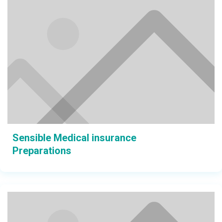
Sensible Medical insurance
Preparations