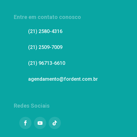
Entre em contato conosco
(21) 2580-4316
(21) 2509-7009
(21) 96713-6610
agendamento@fordent.com.br
Redes Sociais