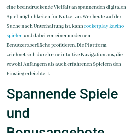
eine beeindruckende Vielfalt an spannenden digitalen
Spielmöglichkeiten für Nutzer an. Wer heute auf der
Suche nach Unterhaltung ist, kann
rocketplay kasino
spielen
und dabei von einer modernen
Benutzeroberfläche profitieren. Die Plattform
zeichnet sich durch eine intuitive Navigation aus, die
sowohl Anfängern als auch erfahrenen Spielern den
Einstieg erleichtert.
Spannende Spiele
und
Bonusangebote