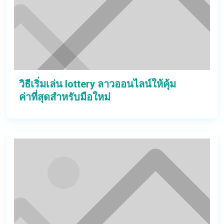
วิธีเริ่มเล่น lottery ลาวออนไลน์ให้คุ้ม
ค่าที่สุดสำหรับมือใหม่