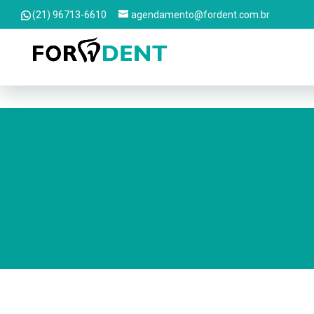
(21) 96713-6610
agendamento@fordent.com.br