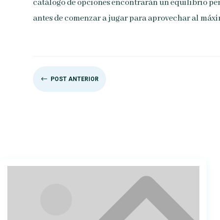
catálogo de opciones encontrarán un equilibrio per
antes de comenzar a jugar para aprovechar al máxi
#
POST ANTERIOR