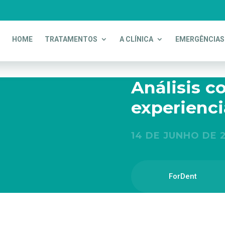
HOME
TRATAMENTOS
A CLÍNICA
EMERGÊNCIAS
Análisis c
experienci
14 DE JUNHO DE 
ForDent