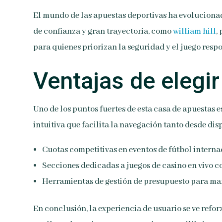
El mundo de las apuestas deportivas ha evolucionad
de confianza y gran trayectoria, como
william hill
,
para quienes priorizan la seguridad y el juego resp
Ventajas de elegi
Uno de los puntos fuertes de esta casa de apuestas 
intuitiva que facilita la navegación tanto desde di
Cuotas competitivas en eventos de fútbol interna
Secciones dedicadas a juegos de casino en vivo co
Herramientas de gestión de presupuesto para man
En conclusión, la experiencia de usuario se ve refo