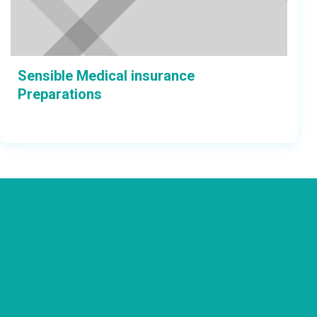
Sensible Medical insurance
Preparations