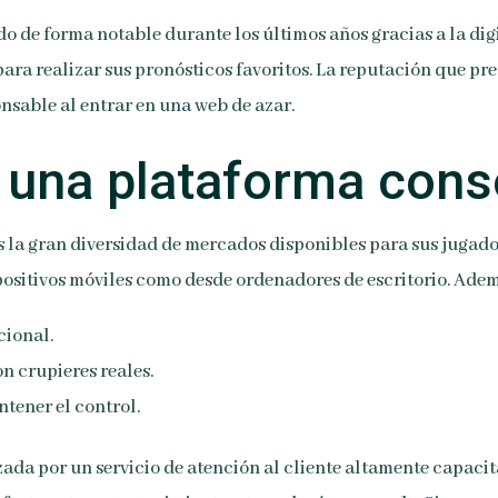
o de forma notable durante los últimos años gracias a la d
 para realizar sus pronósticos favoritos. La reputación que p
onsable al entrar en una web de azar.
r una plataforma cons
es la gran diversidad de mercados disponibles para sus jugado
spositivos móviles como desde ordenadores de escritorio. Adem
cional.
n crupieres reales.
tener el control.
rzada por un servicio de atención al cliente altamente capaci