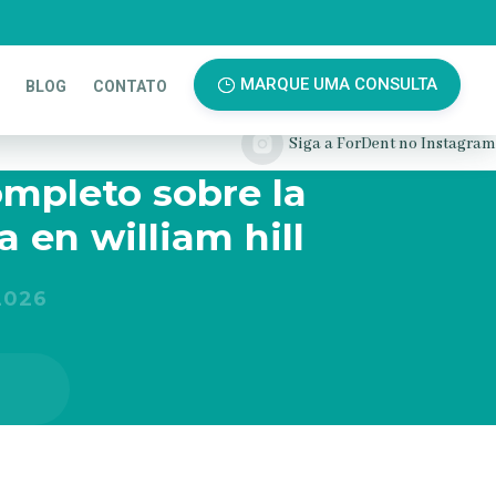
MARQUE UMA CONSULTA
BLOG
CONTATO
ompleto sobre la
a en william hill
2026